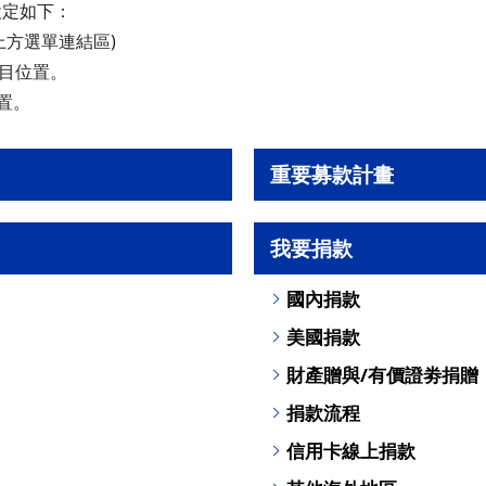
設定如下：
+u-上方選單連結區)
目位置。
置。
重要募款計畫
我要捐款
國內捐款
美國捐款
財產贈與/有價證劵捐贈
捐款流程
信用卡線上捐款